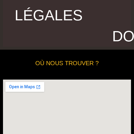
LÉGALES
DO
OÙ NOUS TROUVER ?