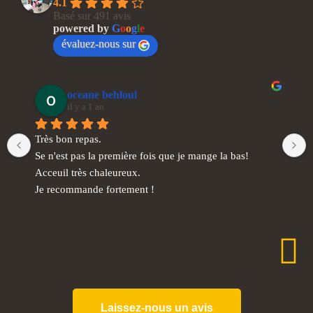
4.1
Basé sur 491 avis
powered by
G
o
o
g
l
e
évaluez-nous sur
oceane behloul
il y a 1 an
Très bon repas.
Se n'est pas la première fois que je mange la bas!
Acceuil très chaleureux.
Je recommande fortement !
Laissez-nous un avis