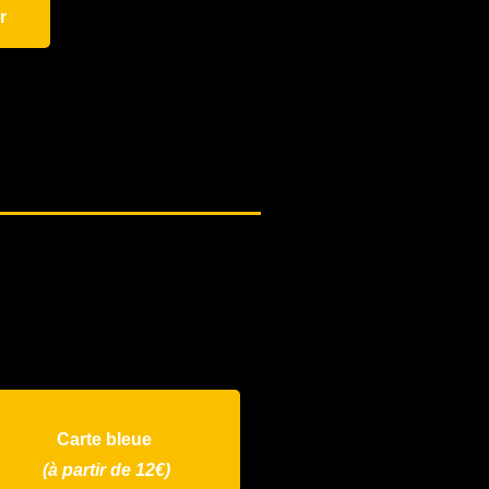
r
Carte bleue
(à partir de 12€)