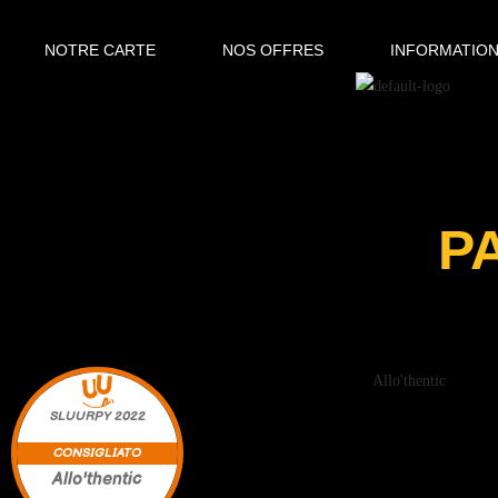
NOTRE CARTE
NOS OFFRES
INFORMATION
P
Allo'thentic
2023
SLUURPY
2022
CONSIGLIATO
Allo'thentic